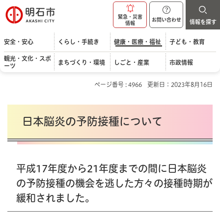
明石市
緊急・災害
お問い合わせ
情報を探す
情報
安全・安心
くらし・手続き
健康・医療・福祉
子ども・教育
観光・文化・スポ
まちづくり・環境
しごと・産業
市政情報
ーツ
ページ番号 : 4966
更新日：2023年8月16日
日本脳炎の予防接種について
平成17年度から21年度までの間に日本脳炎
の予防接種の機会を逃した方々の接種時期が
緩和されました。