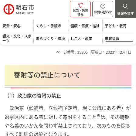
明石市
緊急・災害
お問い合わせ
情報を探す
情報
安全・安心
くらし・手続き
健康・医療・福祉
子ども・教育
観光・文化・スポ
まちづくり・環境
しごと・産業
市政情報
ーツ
ページ番号 : 35205
更新日：2023年12月1日
寄附等の禁止について
（1）政治家の寄附の禁止
政治家（候補者、立候補予定者、現に公職にある者）が
※
選挙区内にある者に対して寄附をすること
は、その時期
や名義のいかんを問わず禁止されており、次のものを除き
すべて罰則の対象となります。