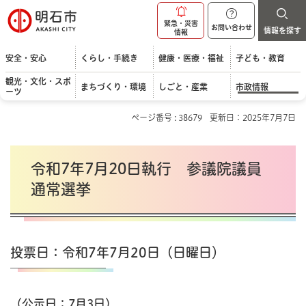
明石市
緊急・災害
お問い合わせ
情報を探す
情報
安全・安心
くらし・手続き
健康・医療・福祉
子ども・教育
観光・文化・スポ
まちづくり・環境
しごと・産業
市政情報
ーツ
ページ番号 : 38679
更新日：2025年7月7日
令和7年7月20日執行 参議院議員
通常選挙
投票日：令和7年7月20日（日曜日）
（公示日：7月3日）