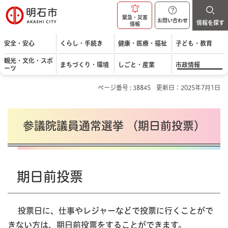
明石市
緊急・災害
お問い合わせ
情報を探す
情報
安全・安心
くらし・手続き
健康・医療・福祉
子ども・教育
観光・文化・スポ
まちづくり・環境
しごと・産業
市政情報
ーツ
ページ番号 : 38845
更新日：2025年7月1日
参議院議員通常選挙 （期日前投票）
期日前投票
投票日に、仕事やレジャーなどで投票に行くことがで
きない方は、期日前投票をすることができます。