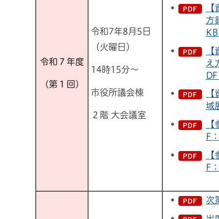
【
方
令和7年8月5日
K
（火曜日）
【
令和７年度
え
14時15分～
DF
(第１回)
市役所議会棟
【
域
２階 大会議室
【
F：
【
F：
次
出