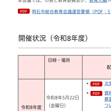
本会議では、市長と教育委員会が、
教育大綱
明石市総合教育会議運営要領（PDF：5
開催状況（令和8年度）
日時・場所
次
資
令和8年5月22日
務
つ
（金曜日）
令和8年度