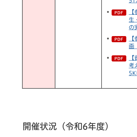
51
【
生
の
【
画
【
考
5K
開催状況（令和6年度）