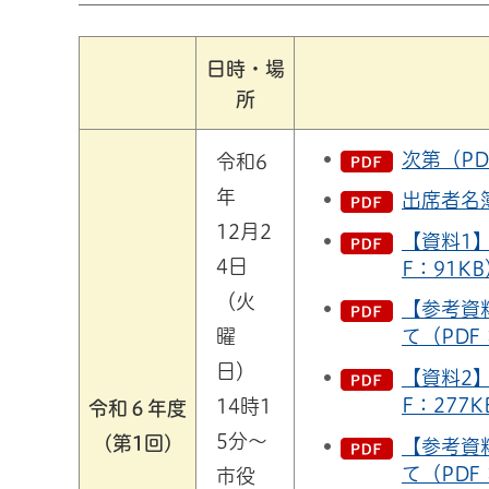
日時・場
所
次第（PD
令和6
年
出席者名簿
12月2
【資料1
4日
F：91K
（火
【参考資
曜
て（PDF
日）
【資料2
F：277K
14時1
令和６年度
5分～
(第1回)
【参考資
て（PDF
市役