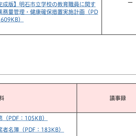
ー
完成版】明石市立学校の教育職員に関す
業務量管理・健康確保措置実施計画（PD
609KB）
配布資料
議事録
第（PDF：105KB）
席者名簿（PDF：183KB）