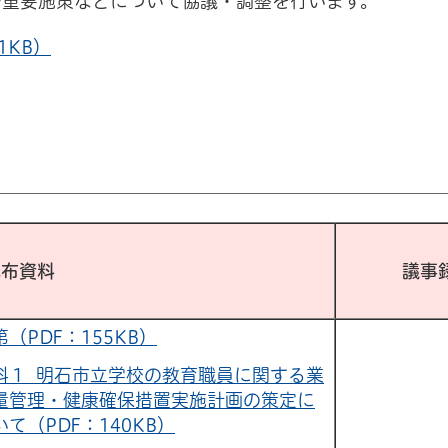
や重要施策などについて協議・調整を行います。
1KB）
配布資料
議事
第（PDF：155KB）
料１_明石市立学校の教育職員に関する業
量管理・健康確保措置実施計画の策定に
いて（PDF：140KB）