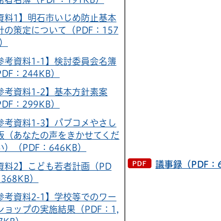
資料1】明石市いじめ防止基本
針の策定について（PDF：157
B）
参考資料1-1】検討委員会名簿
DF：244KB）
参考資料1-2】基本方針素案
DF：299KB）
参考資料1-3】パブコメやさし
版（あなたの声をきかせてくだ
い）（PDF：646KB）
議事録（PDF：6
資料2】こども若者計画（PD
368KB）
参考資料2-1】学校等でのワー
ショップの実施結果（PDF：1,