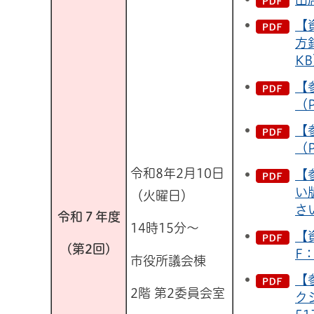
【
方
K
【
（P
【
（P
令和8年2月10日
【
い
（火曜日）
さ
令和７年度
14時15分～
【
(第2回)
F：
市役所議会棟
【
2階 第2委員会室
ク