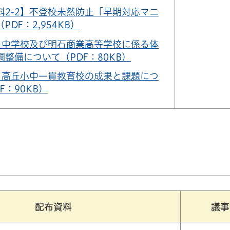
料2-2】不登校未然防止「早期対応マニ
PDF：2,954KB）
】中学校及び明石商業高等学校に係る体
整備について（PDF：80KB）
】高丘小中一貫教育校の成果と課題につ
F：90KB）
配布資料
議事