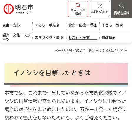
明石市
緊急・災害
お問い合わせ
情報を探す
情報
安全・安心
くらし・手続き
健康・医療・福祉
子ども・教育
観光・文化・スポ
まちづくり・環境
しごと・産業
市政情報
ーツ
ページ番号 : 38312
更新日：2025年2月21日
イノシシを目撃したときは
本市では、これまで生息していなかった市街化地域でイノ
シシの目撃情報が寄せられています。イノシシに出会った
場合の対処法をまとめましたので、万が一出会った場合に
襲われて怪我をしないためにも、よくご確認ください。