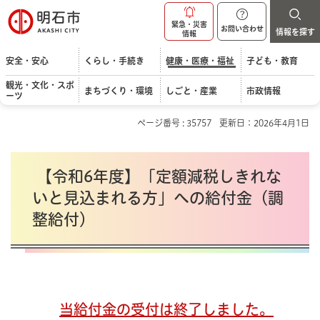
明石市
緊急・災害
お問い合わせ
情報を探す
情報
安全・安心
くらし・手続き
健康・医療・福祉
子ども・教育
観光・文化・スポ
まちづくり・環境
しごと・産業
市政情報
ーツ
ページ番号 : 35757
更新日：2026年4月1日
【令和6年度】「定額減税しきれな
いと見込まれる方」への給付金（調
整給付）
当給付金の受付は終了しました。