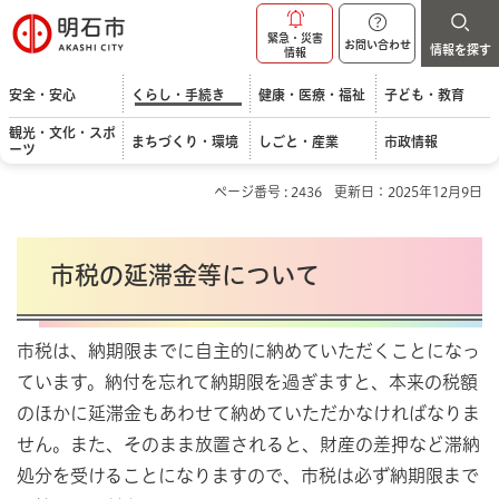
明石市
緊急・災害
お問い合わせ
情報を探す
情報
安全・安心
くらし・手続き
健康・医療・福祉
子ども・教育
観光・文化・スポ
まちづくり・環境
しごと・産業
市政情報
ーツ
ページ番号 : 2436
更新日：2025年12月9日
市税の延滞金等について
市税は、納期限までに自主的に納めていただくことになっ
ています。納付を忘れて納期限を過ぎますと、本来の税額
のほかに延滞金もあわせて納めていただかなければなりま
せん。また、そのまま放置されると、財産の差押など滞納
処分を受けることになりますので、市税は必ず納期限まで