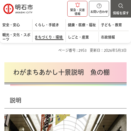
明石市
緊急・災害
お問い合わせ
情報を探す
情報
安全・安心
くらし・手続き
健康・医療・福祉
子ども・教育
観光・文化・スポ
まちづくり・環境
しごと・産業
市政情報
ーツ
ページ番号 : 2953
更新日：2026年5月3日
わがまちあかし十景説明 魚の棚
説明