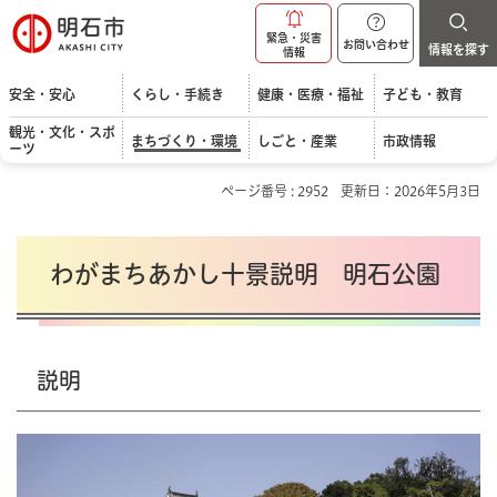
明石市
緊急・災害
お問い合わせ
情報を探す
情報
安全・安心
くらし・手続き
健康・医療・福祉
子ども・教育
観光・文化・スポ
まちづくり・環境
しごと・産業
市政情報
ーツ
ページ番号 : 2952
更新日：2026年5月3日
わがまちあかし十景説明 明石公園
説明