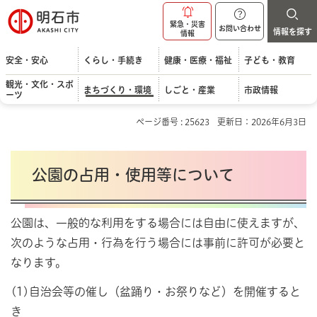
明石市
緊急・災害
お問い合わせ
情報を探す
情報
安全・安心
くらし・手続き
健康・医療・福祉
子ども・教育
観光・文化・スポ
まちづくり・環境
しごと・産業
市政情報
ーツ
ページ番号 : 25623
更新日：2026年6月3日
公園の占用・使用等について
公園は、一般的な利用をする場合には自由に使えますが、
次のような占用・行為を行う場合には事前に許可が必要と
なります。
(1)自治会等の催し（盆踊り・お祭りなど）を開催すると
き