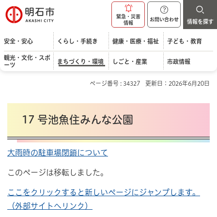
明石市
緊急・災害
お問い合わせ
情報を探す
情報
安全・安心
くらし・手続き
健康・医療・福祉
子ども・教育
観光・文化・スポ
まちづくり・環境
しごと・産業
市政情報
ーツ
ページ番号 : 34327
更新日：2026年6月20日
17 号池魚住みんな公園
大雨時の駐車場閉鎖について
このページは移転しました。
ここをクリックすると新しいページにジャンプします。
（外部サイトへリンク）