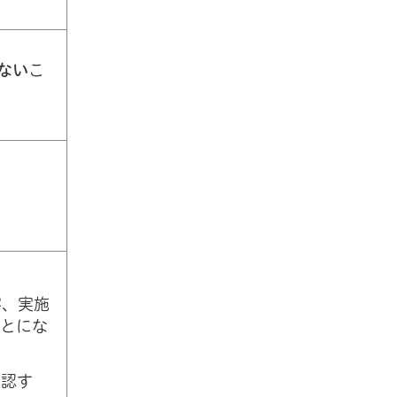
ない
こ
容、実施
とにな
確認す