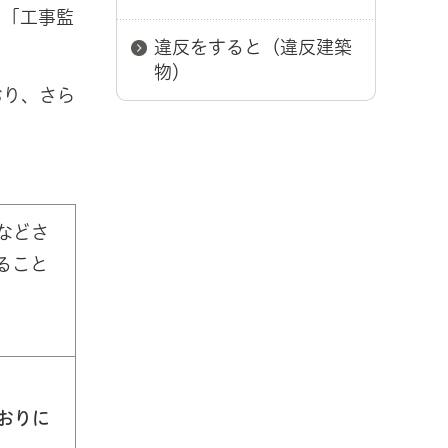
、「工事監
違反をすると（違反建築
物）
おり、さら
などさ
ること
おりに