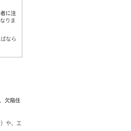
工者に注
なりま
ればなら
、
欠陥住
分）や、工