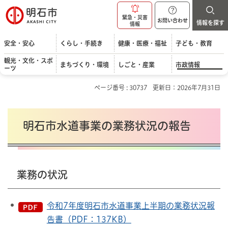
明石市
緊急・災害
お問い合わせ
情報を探す
情報
安全・安心
くらし・手続き
健康・医療・福祉
子ども・教育
観光・文化・スポ
まちづくり・環境
しごと・産業
市政情報
ーツ
ページ番号 : 30737
更新日：2026年7月31日
明石市水道事業の業務状況の報告
業務の状況
令和7年度明石市水道事業上半期の業務状況報
告書（PDF：137KB）