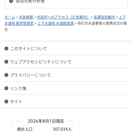
経営比較分析表
ホーム
>
市政情報
>
市役所へのアクセス（庁舎案内）
>
各課室別案内
>
上下
水道局 経営管理室
>
上下水道局 水道経営課
> 明石市水道事業の業務状況の報
告
このサイトについて
ウェブアクセシビリティについて
プライバシーについて
リンク集
サイト
2026年8月1日現在
推計人口
307,034人