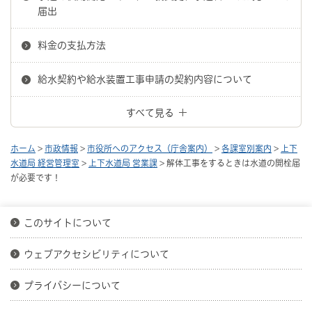
届出
料金の支払方法
給水契約や給水装置工事申請の契約内容について
すべて見る
ホーム
>
市政情報
>
市役所へのアクセス（庁舎案内）
>
各課室別案内
>
上下
水道局 経営管理室
>
上下水道局 営業課
> 解体工事をするときは水道の開栓届
が必要です！
このサイトについて
ウェブアクセシビリティについて
プライバシーについて