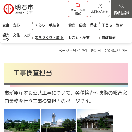
明石市
緊急・災害
お問い合わせ
情報を探す
情報
安全・安心
くらし・手続き
健康・医療・福祉
子ども・教育
観光・文化・スポ
まちづくり・環境
しごと・産業
市政情報
ーツ
ページ番号 : 1751
更新日：2026年6月2日
工事検査担当
市が発注する公共工事について、各種検査や技術の総合窓
口業務を行う工事検査担当のページです。