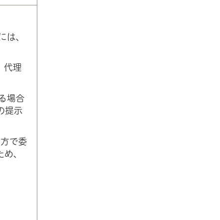
には、
。代理
る場合
の提示
の方で委
ため、