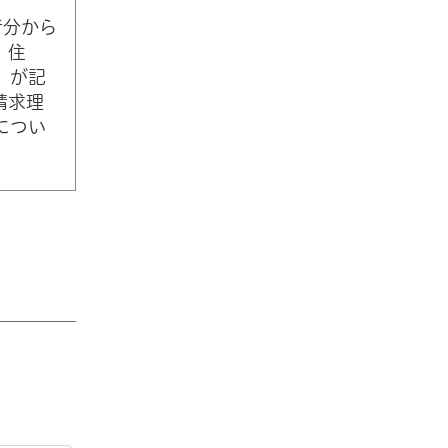
行分から
、住
」が記
請求理
につい