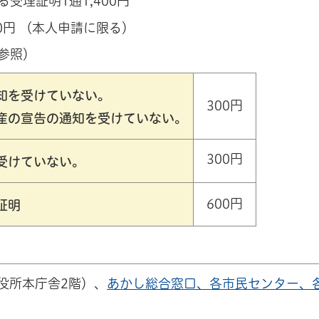
受理証明1通1,400円
0円 （本人申請に限る）
参照）
知を受けていない。
300円
産の宣告の通知を受けていない。
300円
受けていない。
600円
証明
役所本庁舎2階）、
あかし総合窓口、各市民センター、