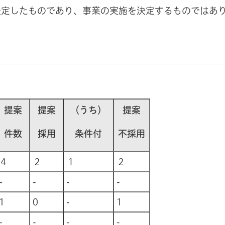
決定したものであり、事業の実施を決定するものではあ
提案
提案
（うち）
提案
件数
採用
条件付
不採用
４
２
１
２
-
-
-
-
1
0
-
1
-
-
-
-