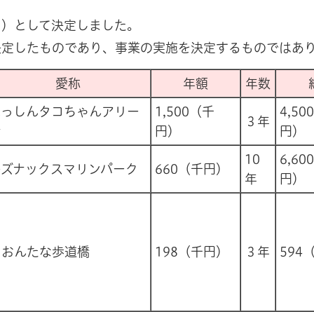
※）として決定しました。
決定したものであり、事業の実施を決定するものではあ
愛称
年額
年数
にっしんタコちゃんアリー
1,500（千
4,50
３年
ナ
円）
円）
10
6,60
キズナックスマリンパーク
660（千円）
年
円）
うおんたな歩道橋
198（千円）
３年
594