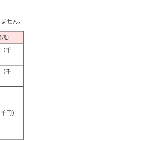
りません。
総額
0（千
0（千
（千円）