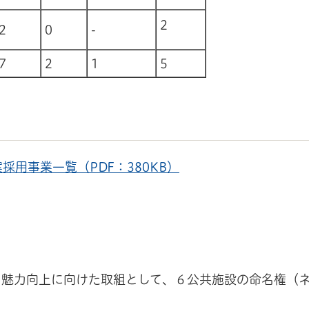
2
2
0
-
7
2
1
5
用事業一覧（PDF：380KB）
る魅力向上に向けた取組として、６公共施設の命名権（