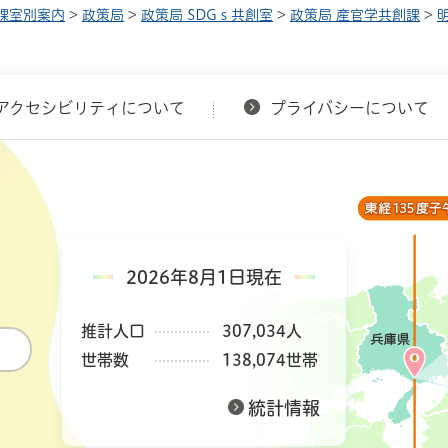
課室別案内
>
政策局
>
政策局 SDGｓ共創室
>
政策局 産官学共創課
>
アクセシビリティについて
プライバシーについて
2026年8月1日現在
推計人口
307,034人
世帯数
138,074世帯
統計情報