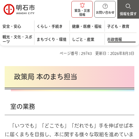
明石市
緊急・災害
お問い合わせ
情報を探す
情報
安全・安心
くらし・手続き
健康・医療・福祉
子ども・教育
観光・文化・スポ
まちづくり・環境
しごと・産業
市政情報
ーツ
ページ番号 : 29743
更新日：2026年8月3日
政策局 本のまち担当
室の業務
「いつでも」「どこでも」「だれでも」手を伸ばせば本
に届くまちを目指し、本に関する様々な取組を進めていま