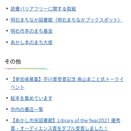
読書バリアフリーに関する取組
明石まちなか図書館（明石まちなかブックスポット）
明石市本のまち基金
あかし本のまち大使
その他
【参加者募集】芥川賞受賞記念 鳥山まこと氏トークイ
ベント
絵本を集めています
市内の書店一覧
【あかし市民図書館】Library of the Year2021 優秀
賞・オーディエンス賞をダブル受賞しました！