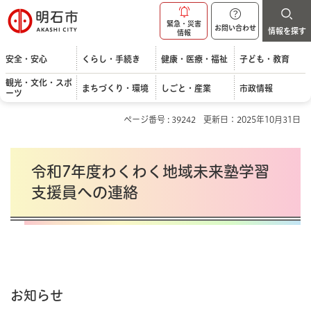
明石市
緊急・災害
お問い合わせ
情報を探す
情報
安全・安心
くらし・手続き
健康・医療・福祉
子ども・教育
観光・文化・スポ
まちづくり・環境
しごと・産業
市政情報
ーツ
ページ番号 : 39242
更新日：2025年10月31日
令和7年度わくわく地域未来塾学習
支援員への連絡
お知らせ