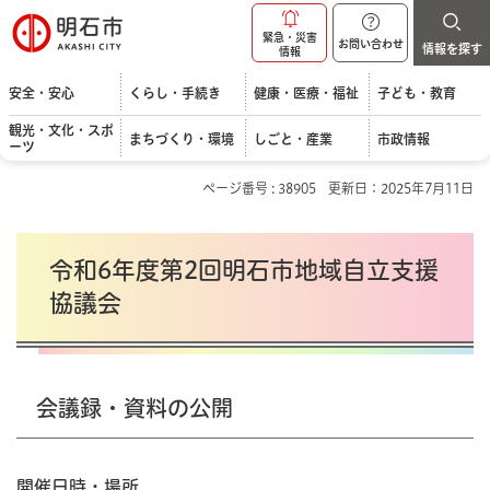
明石市
緊急・災害
お問い合わせ
情報を探す
情報
安全・安心
くらし・手続き
健康・医療・福祉
子ども・教育
観光・文化・スポ
まちづくり・環境
しごと・産業
市政情報
ーツ
ページ番号 : 38905
更新日：2025年7月11日
令和6年度第2回明石市地域自立支援
協議会
会議録・資料の公開
開催日時・場所