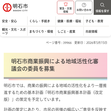
明石市
緊急・災害
お問い合わせ
情報を探す
情報
安全・安心
くらし・手続き
健康・医療・福祉
子ども・教育
観光・文化・スポ
まちづくり・環境
しごと・産業
市政情報
ーツ
ページ番号 : 39966
更新日：2026年5月15日
明石市商業振興による地域活性化審
議会の委員を募集
明石市では、商業の振興による地域の活性化をより一層推
進するための基本計画「明石市商業振興基本計画（改定
版）」の策定を予定しています。
計画の策定にあたり、市民の皆様の幅広いご意見を反映す