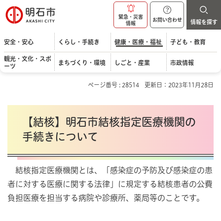
明石市
緊急・災害
お問い合わせ
情報を探す
情報
安全・安心
くらし・手続き
健康・医療・福祉
子ども・教育
観光・文化・スポ
まちづくり・環境
しごと・産業
市政情報
ーツ
ページ番号 : 28514
更新日：2023年11月28日
【結核】明石市結核指定医療機関の
手続きについて
結核指定医療機関とは、「感染症の予防及び感染症の患
者に対する医療に関する法律」に規定する結核患者の公費
負担医療を担当する病院や診療所、薬局等のことです。