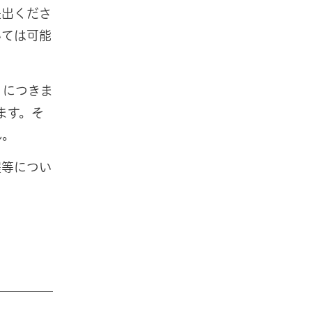
提出くださ
いては可能
）につきま
ます。そ
ん。
程等につい