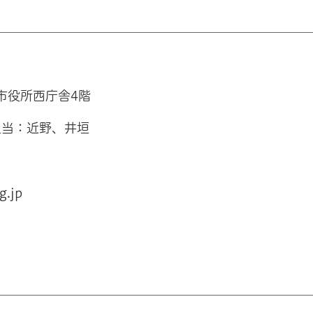
石市役所西庁舎4階
担当：近野、井垣
.jp