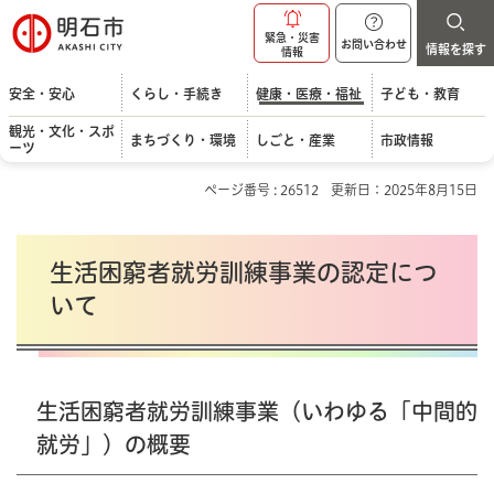
明石市
緊急・災害
お問い合わせ
情報を探す
情報
安全・安心
くらし・手続き
健康・医療・福祉
子ども・教育
観光・文化・スポ
まちづくり・環境
しごと・産業
市政情報
ーツ
ページ番号 : 26512
更新日：2025年8月15日
生活困窮者就労訓練事業の認定につ
いて
生活困窮者就労訓練事業（いわゆる「中間的
就労」）の概要