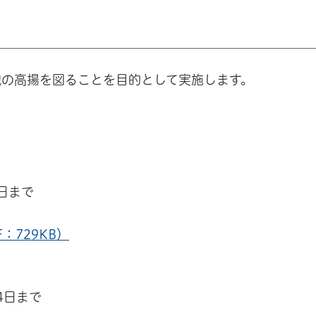
識の高揚を図ることを目的として実施します。
5日まで
：729KB）
4日まで