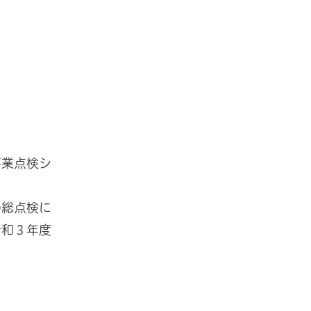
事業点検シ
の総点検に
令和３年度