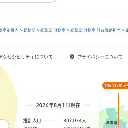
課室別案内
>
総務局
>
総務局 財務室
>
総務局 財務室 財政戦略担当
>
アクセシビリティについて
プライバシーについて
2026年8月1日現在
推計人口
307,034人