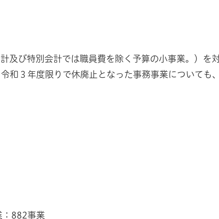
会計及び特別会計では職員費を除く予算の小事業。）を
、令和３年度限りで休廃止となった事務事業についても
：882事業