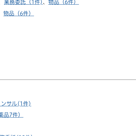
、
業務委託（1件)
、
物品（6件）
、
物品（6件）
ンサル(1件)
薬品7件）