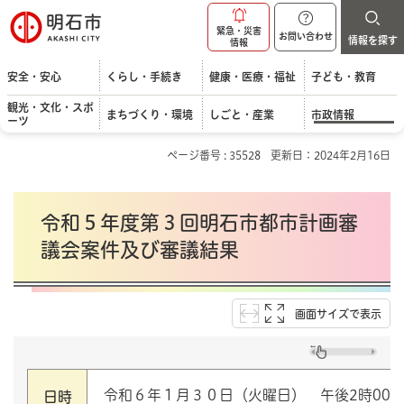
明石市
緊急・災害
お問い合わせ
情報を探す
情報
安全・安心
くらし・手続き
健康・医療・福祉
子ども・教育
観光・文化・スポ
まちづくり・環境
しごと・産業
市政情報
ーツ
ページ番号 : 35528
更新日：2024年2月16日
令和５年度第３回明石市都市計画審
議会案件及び審議結果
画面サイズで表示
令和６年１月３０日（火曜日） 午後2時00
日時