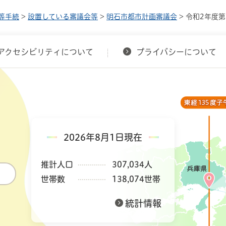
等手続
>
設置している審議会等
>
明石市都市計画審議会
> 令和2年度
アクセシビリティについて
プライバシーについて
2026年8月1日現在
推計人口
307,034人
世帯数
138,074世帯
統計情報