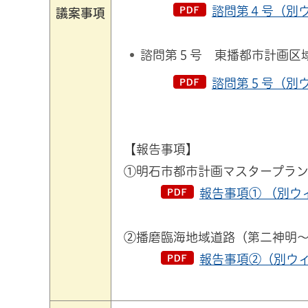
諮問第４号（別ウ
議案事項
諮問第５号 東播都市計画区
諮問第５号（別ウ
【報告事項】
①明石市都市計画マスタープラ
報告事項① （別ウ
②播磨臨海地域道路（第二神明
報告事項②（別ウィ