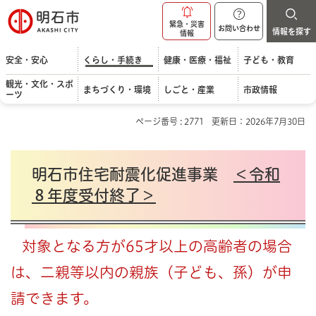
明石市
緊急・災害
お問い合わせ
情報を探す
情報
安全・安心
くらし・手続き
健康・医療・福祉
子ども・教育
観光・文化・スポ
まちづくり・環境
しごと・産業
市政情報
ーツ
ページ番号 : 2771
更新日：2026年7月30日
明石市住宅耐震化促進事業
＜令和
８年度受付終了＞
対象となる方が65才以上の高齢者の場合
は、二親等以内の親族（子ども、孫）が申
請できます。