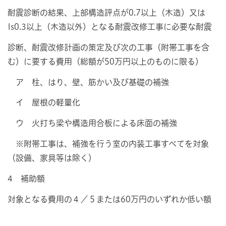
耐震診断の結果、上部構造評点が0.7以上（木造）又は
Is0.3以上（木造以外）となる耐震改修工事に必要な耐震
診断、耐震改修計画の策定及び次の工事（附帯工事を含
む）に要する費用（総額が50万円以上のものに限る）
ア 柱、はり、壁、筋かい及び基礎の補強
イ 屋根の軽量化
ウ 火打ち梁や構造用合板による床面の補強
※附帯工事は、補強を行う室の内装工事すべてを対象
（設備、家具等は除く）
4 補助額
対象となる費用の４／５または60万円のいずれか低い額