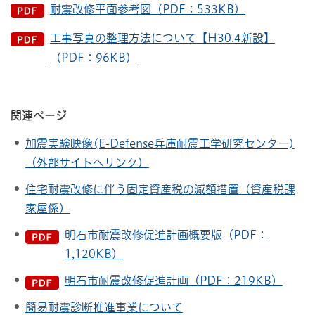
耐震改修平面参考図（PDF：533KB）
工事写真の整理方法について【H30.4新設】
（PDF：96KB）
関連ページ
加震実験映像(E-Defense兵庫耐震工学研究センター)
（外部サイトへリンク）
住宅耐震改修に伴う固定資産税の減額措置（資産税課
家屋係）
明石市耐震改修促進計画概要版（PDF：
1,120KB）
明石市耐震改修促進計画（PDF：219KB）
簡易耐震診断推進事業について