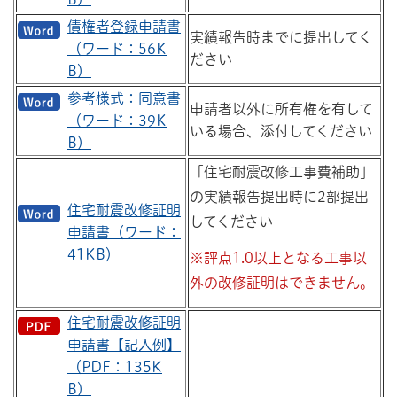
債権者登録申請書
実績報告時までに提出してく
（ワード：56K
ださい
B）
参考様式：同意書
申請者以外に所有権を有して
（ワード：39K
いる場合、添付してください
B）
「住宅耐震改修工事費補助」
の実績報告提出時に2部提出
住宅耐震改修証明
してください
申請書（ワード：
41KB）
※評点1.0以上となる工事以
外の改修証明はできません。
住宅耐震改修証明
申請書【記入例】
（PDF：135K
B）