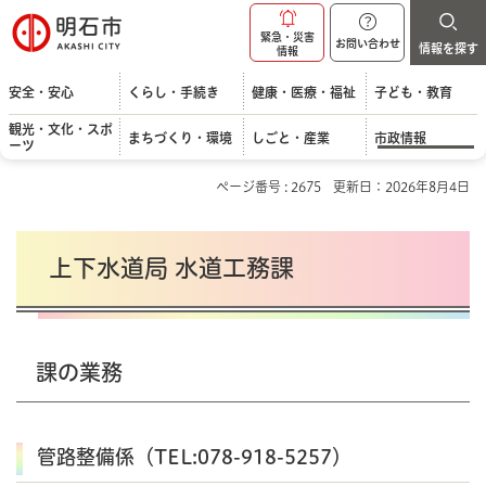
明石市
緊急・災害
お問い合わせ
情報を探す
情報
安全・安心
くらし・手続き
健康・医療・福祉
子ども・教育
観光・文化・スポ
まちづくり・環境
しごと・産業
市政情報
ーツ
ページ番号 : 2675
更新日：2026年8月4日
上下水道局 水道工務課
課の業務
管路整備係（TEL:078-918-5257）