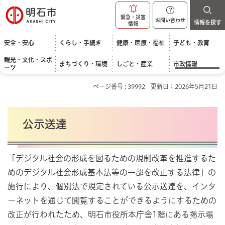
明石市
緊急・災害
お問い合わせ
情報を探す
情報
安全・安心
くらし・手続き
健康・医療・福祉
子ども・教育
観光・文化・スポ
まちづくり・環境
しごと・産業
市政情報
ーツ
ページ番号 : 39992
更新日：2026年5月21日
公示送達
「デジタル社会の形成を図るための規制改革を推進するた
めのデジタル社会形成基本法等の一部を改正する法律」の
施行により、個別法で規定されている公示送達を、インタ
ーネットを通じて閲覧することができるようにするための
改正が行われたため、明石市役所本庁舎1階にある掲示場