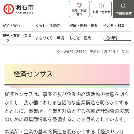
明石市
緊急・災害
お問い合わせ
情報を探す
情報
安全・安心
くらし・手続き
健康・医療・福祉
子ども・教育
観光・文化・スポ
まちづくり・環境
しごと・産業
市政情報
ーツ
ページ番号 : 24446
更新日：2024年7月31日
経済センサス
経済センサスは、事業所及び企業の経済活動の状態を明ら
かにし、我が国における包括的な産業構造を明らかにする
とともに、事業所・企業を対象とする各種統計調査の実施
のための母集団情報を整備することを目的としています。
事業所・企業の基本的構造を明らかにする「経済センサ