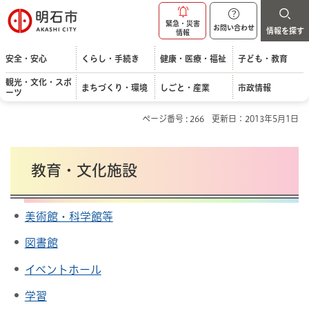
明石市
緊急・災害
お問い合わせ
情報を探す
情報
安全・安心
くらし・手続き
健康・医療・福祉
子ども・教育
観光・文化・スポ
まちづくり・環境
しごと・産業
市政情報
ーツ
ページ番号 : 266
更新日：2013年5月1日
教育・文化施設
美術館・科学館等
図書館
イベントホール
学習