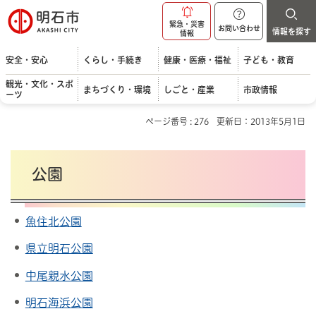
明石市
緊急・災害
お問い合わせ
情報を探す
情報
安全・安心
くらし・手続き
健康・医療・福祉
子ども・教育
観光・文化・スポ
まちづくり・環境
しごと・産業
市政情報
ーツ
ページ番号 : 276
更新日：2013年5月1日
公園
魚住北公園
県立明石公園
中尾親水公園
明石海浜公園