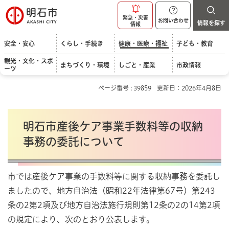
明石市
緊急・災害
お問い合わせ
情報を探す
情報
安全・安心
くらし・手続き
健康・医療・福祉
子ども・教育
観光・文化・スポ
まちづくり・環境
しごと・産業
市政情報
ーツ
ページ番号 : 39859
更新日：2026年4月8日
明石市産後ケア事業手数料等の収納
事務の委託について
市では産後ケア事業の手数料等に関する収納事務を委託し
ましたので、地方自治法（昭和22年法律第67号）第243
条の2第2項及び地方自治法施行規則第12条の2の14第2項
の規定により、次のとおり公表します。