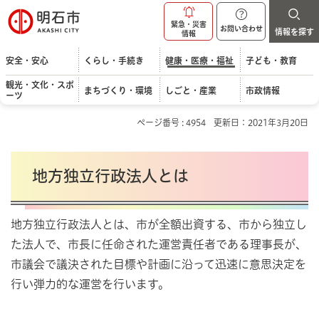
明石市
緊急・災害
お問い合わせ
情報を探す
情報
安全・安心
くらし・手続き
健康・医療・福祉
子ども・教育
観光・文化・スポ
まちづくり・環境
しごと・産業
市政情報
ーツ
ページ番号 : 4954
更新日：2021年3月20日
地方独立行政法人とは
地方独立行政法人とは、市が全額出資する、市から独立し
た法人で、市長に任命された運営責任者である理事長が、
市議会で議決された目標や計画に沿って迅速に意思決定を
行い弾力的な運営を行います。