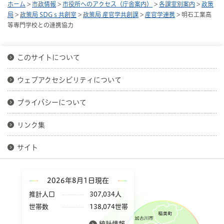
ホーム
>
市政情報
>
市役所へのアクセス（庁舎案内）
>
各課室別案内
>
政策
局
>
政策局 SDGｓ共創室
>
政策局 産官学共創課
>
産官学連携
> 明石工業高
等専門学校との連携協力
このサイトについて
ウェブアクセシビリティについて
プライバシーについて
リンク集
サイト
2026年8月1日現在
推計人口
307,034人
世帯数
138,074世帯
統計情報