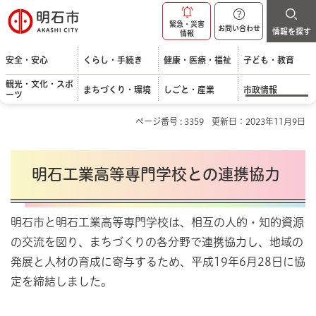
明石市
緊急・災害
お問い合わせ
情報を探す
情報
安全・安心
くらし・手続き
健康・医療・福祉
子ども・教育
観光・文化・スポ
まちづくり・環境
しごと・産業
市政情報
ーツ
ページ番号 : 3359
更新日：2023年11月9日
明石工業高等専門学校との連携協力
明石市と明石工業高等専門学校は、相互の人的・知的資源
の交流を図り、まちづくりの各分野で連携協力し、地域の
発展と人材の育成に寄与するため、平成19年6月28日に協
定を締結しました。