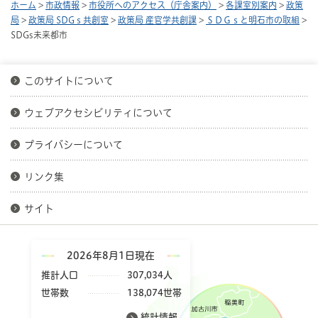
ホーム
>
市政情報
>
市役所へのアクセス（庁舎案内）
>
各課室別案内
>
政策
局
>
政策局 SDGｓ共創室
>
政策局 産官学共創課
>
ＳＤＧｓと明石市の取組
>
SDGs未来都市
このサイトについて
ウェブアクセシビリティについて
プライバシーについて
リンク集
サイト
2026年8月1日現在
推計人口
307,034人
世帯数
138,074世帯
統計情報