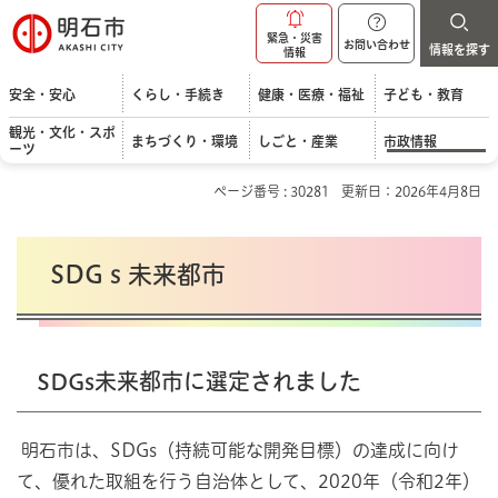
明石市
緊急・災害
お問い合わせ
情報を探す
情報
安全・安心
くらし・手続き
健康・医療・福祉
子ども・教育
観光・文化・スポ
まちづくり・環境
しごと・産業
市政情報
ーツ
ページ番号 : 30281
更新日：2026年4月8日
SDGｓ未来都市
SDGs未来都市に選定されました
明石市は、SDGs（持続可能な開発目標）の達成に向け
て、優れた取組を行う自治体として、2020年（令和2年）