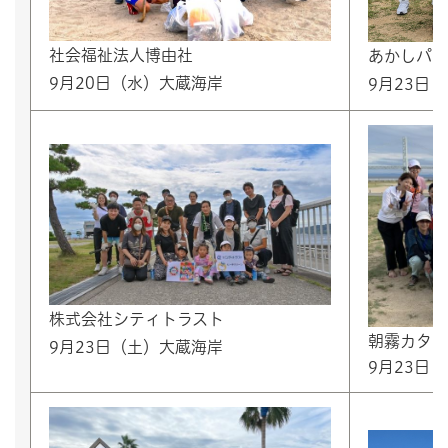
社会福祉法人博由社
あかしパラ
9月20日（水）大蔵海岸
9月23日
株式会社シティトラスト
朝霧カタツ
9月23日（土）大蔵海岸
9月23日