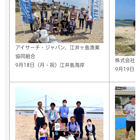
アイサーチ・ジャパン、江井ヶ島漁業
協同組合
株式会社上
9月18日（月・祝）江井島海岸
9月19日