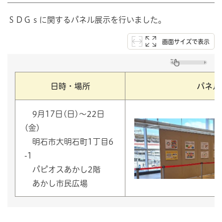
ＳＤＧｓに関するパネル展示を行いました。
画面サイズで表示
日時・場所
パネル
9月17日(日)～22日
(金)
明石市大明石町1丁目6
-1
パピオスあかし2階
あかし市民広場