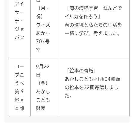
アイ
（月・
「海の環境学習 ねんどで
サー
祝）
イルカを作ろう」
チ・
ウィズ
海の環境と私たちの生活を
ジャ
あかし
一緒に学び、考えました。
パン
703号
室
コー
9月22
「絵本の寄贈」
プこ
日
あかしこども財団に4種類
うべ
（金）
の絵本を32冊寄贈しまし
第６
あかし
た。
地区
こども
本部
財団