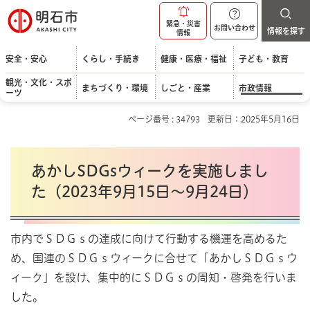
明石市
緊急・災害
お問い合わせ
情報を探す
情報
安全・安心
くらし・手続き
健康・医療・福祉
子ども・教育
観光・文化・スポ
まちづくり・環境
しごと・産業
市政情報
ーツ
ページ番号 : 34793
更新日：2025年5月16日
あかしSDGsウィークを実施しまし
た（2023年9月15日～9月24日）
市内でＳＤＧｓの達成に向けて行動する機運を高めるた
め、国連のＳＤＧｓウィークに合せて「あかしＳＤＧｓウ
ィーク」を設け、集中的にＳＤＧｓの周知・啓発を行いま
した。