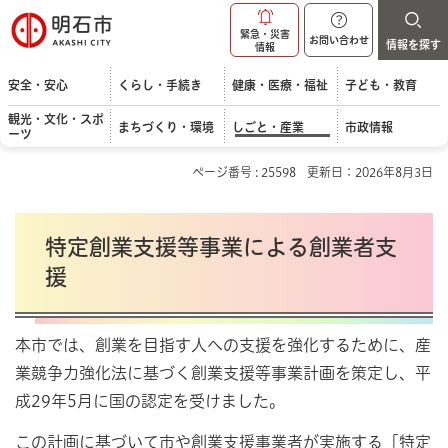
明石市
緊急・災害
お問い合わせ
情報を探す
情報
安全・安心
くらし・手続き
健康・医療・福祉
子ども・教育
観光・文化・スポ
まちづくり・環境
しごと・産業
市政情報
ーツ
ページ番号 : 25598
更新日：2026年8月3日
特定創業支援等事業による創業者支
援
本市では、創業を目指す人への支援を強化するために、産
業競争力強化法に基づく創業支援等事業計画を策定し、平
成29年5月に国の認定を受けました。
この計画に基づいて市や創業支援事業者が実施する「特定