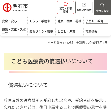
明石市
緊急・災害
お問い合わせ
情報を探す
情報
安全・安心
くらし・手続き
健康・医療・福祉
子ども・教育
観光・文化・スポ
まちづくり・環境
しごと・産業
市政情報
ーツ
ページ番号 : 34281
更新日：2026年8月4日
こども医療費の償還払いについて
償還払いについて
兵庫県外の医療機関を受診した場合や、受給者証を提示し
忘れたときなどは、後日申請することで医療費の還付を受