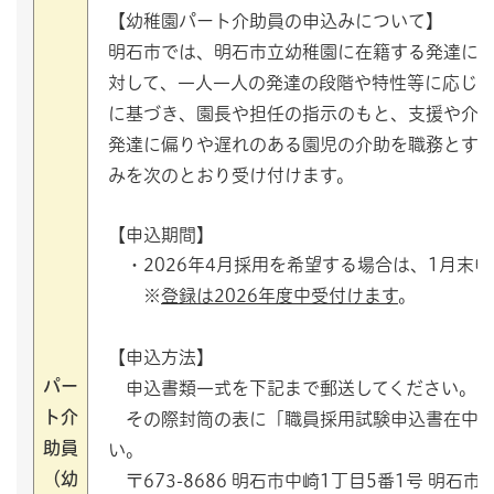
【幼稚園パート介助員の申込みについて】
明石市では、明石市立幼稚園に在籍する発達に
対して、一人一人の発達の段階や特性等に応じ
に基づき、園長や担任の指示のもと、支援や介
発達に偏りや遅れのある園児の介助を職務とす
みを次のとおり受け付けます。
【申込期間】
・2026年4月採用を希望する場合は、1月末
※
登録は2026年度中受付けます
。
【申込方法】
パー
申込書類一式を下記まで郵送してください。
ト介
その際封筒の表に「職員採用試験申込書在中」
助員
い。
（幼
〒673-8686 明石市中崎1丁目5番1号 明石