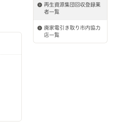
再生資源集団回収登録業
者一覧
廃家電引き取り市内協力
店一覧