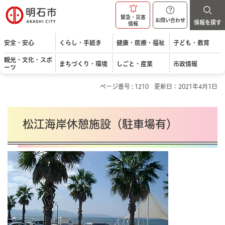
明石市
緊急・災害
お問い合わせ
情報を探す
情報
安全・安心
くらし・手続き
健康・医療・福祉
子ども・教育
観光・文化・スポ
まちづくり・環境
しごと・産業
市政情報
ーツ
ページ番号 : 1210
更新日：2021年4月1日
松江海岸休憩施設（駐車場有）