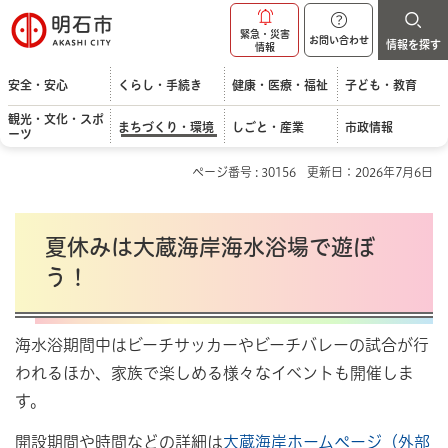
明石市
緊急・災害
お問い合わせ
情報を探す
情報
安全・安心
くらし・手続き
健康・医療・福祉
子ども・教育
観光・文化・スポ
まちづくり・環境
しごと・産業
市政情報
ーツ
ページ番号 : 30156
更新日：2026年7月6日
夏休みは大蔵海岸海水浴場で遊ぼ
う！
海水浴期間中はビーチサッカーやビーチバレーの試合が行
われるほか、家族で楽しめる様々なイベントも開催しま
す。
開設期間や時間などの詳細は
大蔵海岸ホームページ（外部