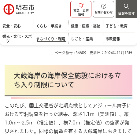
明石市
緊急・災害
お問い合わせ
情報を探す
情報
安全・安心
くらし・手続き
健康・医療・福祉
子ども・教育
観光・文化・スポ
まちづくり・環境
しごと・産業
市政情報
ーツ
ページ番号 : 36509
更新日：2024年11月13日
大蔵海岸の海岸保全施設における立
ち入り制限について
このたび、国土交通省が定期点検としてアジュール舞子に
おける空洞調査を行った結果、深さ1.1m（実測値）、縦
1.0m～2.5m（推定値）、横7.0m（推定値）の空洞が発
見されました。同様の構造を有する大蔵海岸におきまして