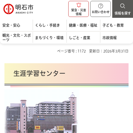
明石市
緊急・災害
お問い合わせ
情報を探す
情報
安全・安心
くらし・手続き
健康・医療・福祉
子ども・教育
観光・文化・スポ
まちづくり・環境
しごと・産業
市政情報
ーツ
ページ番号 : 1172
更新日：2026年3月31日
生涯学習センター