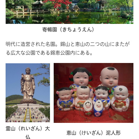
寄暢園（きちょうえん）
明代に造営された名園。錫山と恵山の二つの山にまたが
る広大な公園である錫恵公園内にある。
霊山（れいざん）大
恵山（けいざん）泥人形
仏