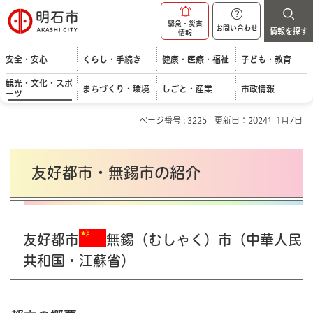
明石市
緊急・災害
お問い合わせ
情報を探す
情報
安全・安心
くらし・手続き
健康・医療・福祉
子ども・教育
観光・文化・スポ
まちづくり・環境
しごと・産業
市政情報
ーツ
ページ番号 : 3225
更新日：2024年1月7日
友好都市・無錫市の紹介
友好都市
無錫（むしゃく）市（中華人民
共和国・江蘇省）