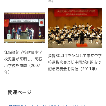
年）
無錫師範学校附属小学
提携30周年を記念して市立中学
校児童が来明し、明石
校選抜吹奏楽訪中団が無錫市で
小学校を訪問（2007
記念演奏会を開催（2011年）
年）
関連ページ