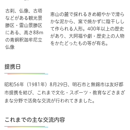
古刹、仏像、古塔
恵山の麓で採れるきめ細やかで滑ら
などがある観光景
かな泥から、窯で焼かずに陰干しし
勝区・霊山景勝区
て作られる人形。400年以上の歴史
にある、高さ88m
があり、大阿福や劇・歴史上の人物
の青銅釈迦牟尼立
をかたどったもの等が有名。
仏像
提携日
昭和56年（1981年）8月29日、明石市と無錫市は友好都
市提携を結び、これまで文化・スポーツ・教育などさまざ
まな分野で活発な交流が行われてきました。
これまでの主な交流内容